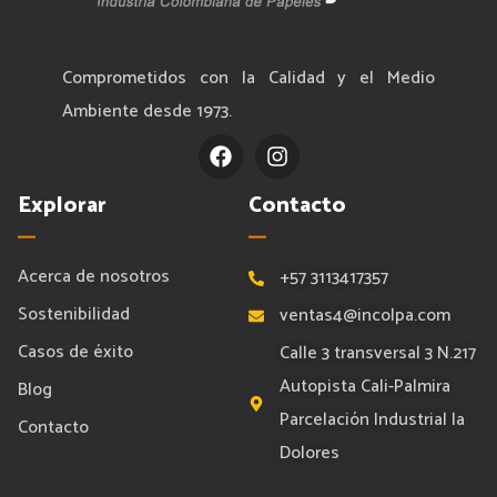
Comprometidos con la Calidad y el Medio
Ambiente desde 1973.
F
I
a
n
c
s
Explorar
Contacto
e
t
b
a
o
g
o
r
Acerca de nosotros
+57 3113417357
k
a
Sostenibilidad
ventas4@incolpa.com
m
Casos de éxito
Calle 3 transversal 3 N.217
Autopista Cali-Palmira
Blog
Parcelación Industrial la
Contacto
Dolores